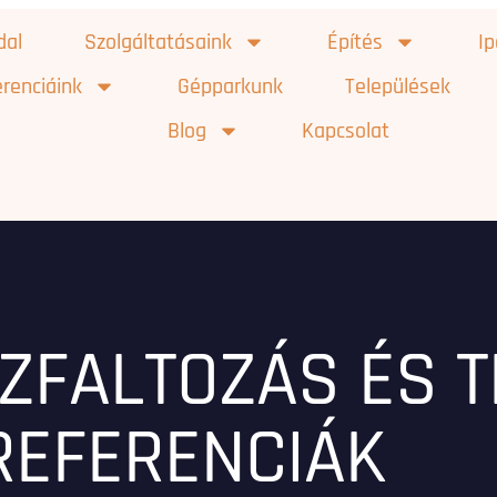
dal
Szolgáltatásaink
Építés
I
renciáink
Gépparkunk
Települések
Blog
Kapcsolat
ZFALTOZÁS ÉS 
REFERENCIÁK