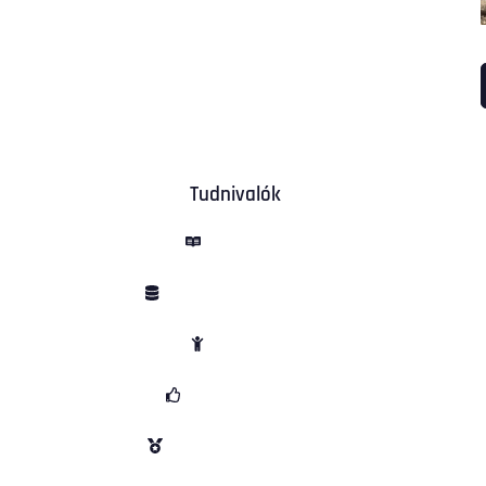
Tudnivalók
ÁSZF
Adatvédelem
Sütik
Garancia
Vélemények