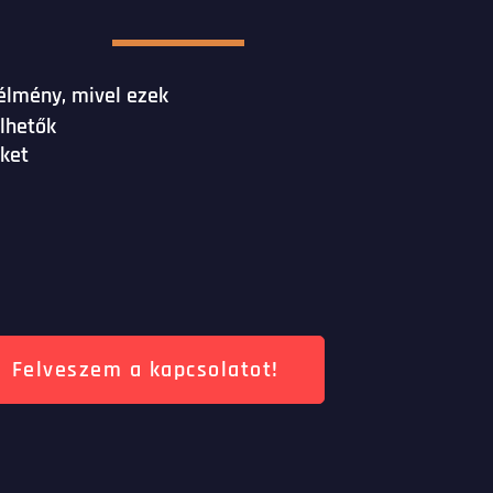
 élmény, mivel ezek
lhetők
őket
Felveszem a kapcsolatot!