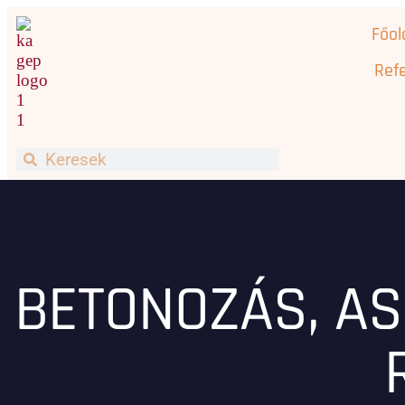
Főol
Refe
BETONOZÁS, AS