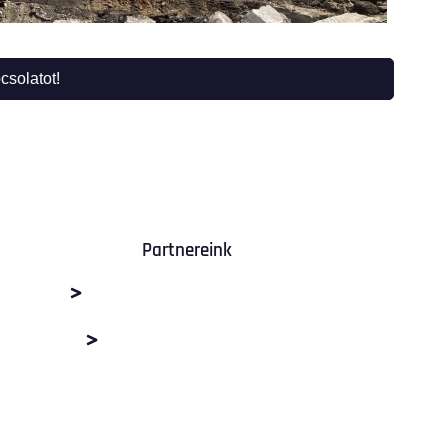
csolatot!
Partnereink
M+R Depó Budaörs
Dabas Beton Kft.