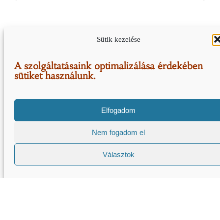
Sütik kezelése
A szolgáltatásaink optimalizálása érdekében
sütiket használunk.
BKV parkoló - Kelenföld
Elfogadom
Nem fogadom el
A BKV nagy forgalmat bonyolít
Ahhoz sok jármű kell
Választok
Azokhoz sok sofőr kell
A sorőröknek is kell valahol parkolni…
Ott vagyunk, ahol szükség van ránk.