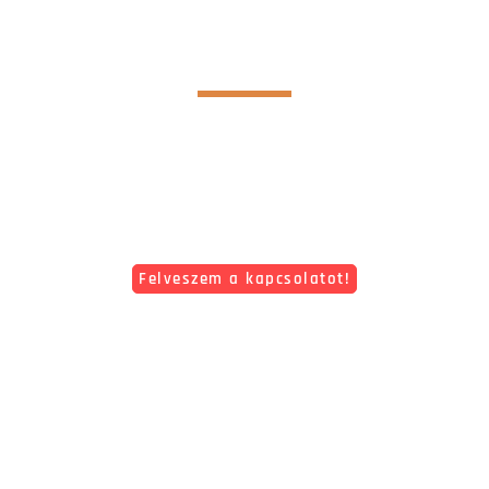
REFERENCIÁK
A parkolás is lehet kellemes élmény, ha a parkoló
Aszfaltozott vagy murvás
Sima, egyenletes felületű
Száraz, még esőben is tócsamentes
Felveszem a kapcsolatot!