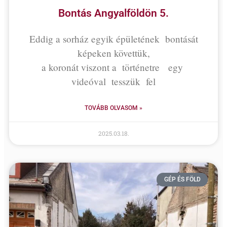
Bontás Angyalföldön 5.
Eddig a sorház egyik épületének bontását
képeken követtük,
a koronát viszont a történetre egy
videóval tesszük fel
TOVÁBB OLVASOM »
2025.03.18.
GÉP ÉS FÖLD