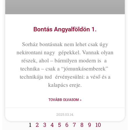
Bontás Angyalföldön 1.
Sorház bontásnak nem lehet csak úgy
nekirontani nagy gépekkel. Vannak olyan
részek, ahol – bármilyen modern is a
technika – csak a “jómunkásemberek”
technikája tud érvényesülni: a véső és a
kalapács ereje.
TOVÁBB OLVASOM »
2025.03.14.
1
2
3
4
5
6
7
8
9
10