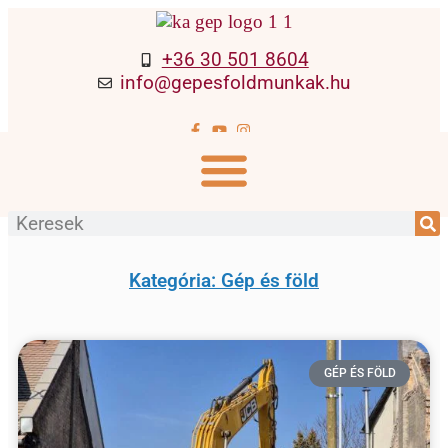
+36 30 501 8604
info@gepesfoldmunkak.hu
Kategória: Gép és föld
GÉP ÉS FÖLD