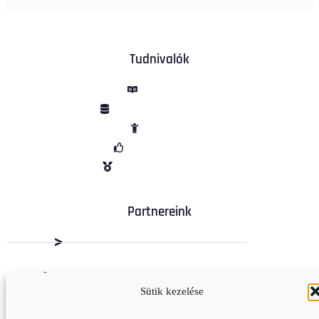
Tudnivalók
ÁSZF
Adatvédelem
Sütik
Garancia
Vélemények
Partnereink
Dabas Beton Kft.
M+R Depó Budaörs
Sütik kezelése
Kapcsolat