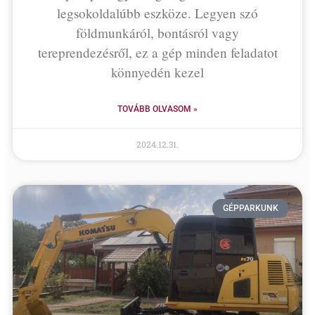
legsokoldalúbb eszköze. Legyen szó
földmunkáról, bontásról vagy
tereprendezésről, ez a gép minden feladatot
könnyedén kezel
TOVÁBB OLVASOM »
2024.12.31.
GÉPPARKUNK