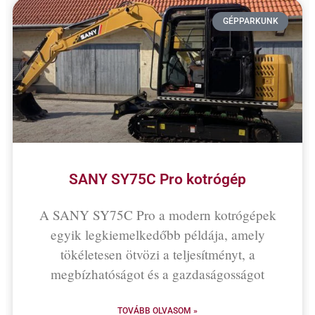
GÉPPARKUNK
SANY SY75C Pro kotrógép
A SANY SY75C Pro a modern kotrógépek
egyik legkiemelkedőbb példája, amely
tökéletesen ötvözi a teljesítményt, a
megbízhatóságot és a gazdaságosságot
TOVÁBB OLVASOM »