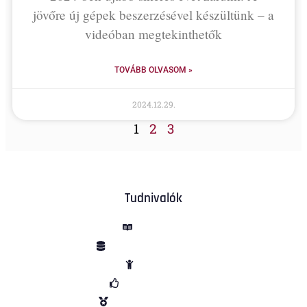
jövőre új gépek beszerzésével készültünk – a
videóban megtekinthetők
TOVÁBB OLVASOM »
2024.12.29.
1
2
3
Tudnivalók
ÁSZF
Adatvédelem
Sütik
Garancia
Vélemények