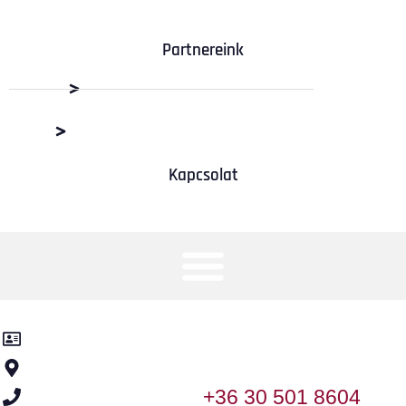
Partnereink
Dabas Beton Kft.
M+R Depó Budaörs
Kapcsolat
Kancsár-KER Kft.
2370 Dabas, Templom utca 2.
+36 30 501 8604