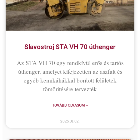
Slavostroj STA VH 70 úthenger
Az STA VH 70 egy rendkívül erős és tartós
úthenger, amelyet kifejezetten az aszfalt és
egyéb kemikáliákkal borított felületek
tömörítésére tervezték
TOVÁBB OLVASOM »
2025.01.02.