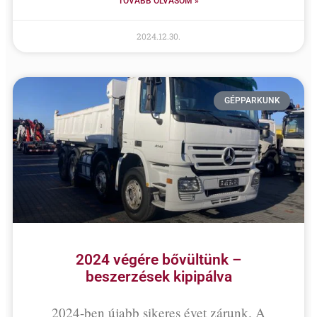
TOVÁBB OLVASOM »
2024.12.30.
GÉPPARKUNK
2024 végére bővültünk –
beszerzések kipipálva
2024-ben újabb sikeres évet zárunk. A