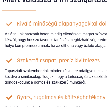
Kiváló minőségű alapanyagokkal do
Az általunk használt beton mindig ellenőrzött, magas színv
készül, hogy hosszú távon is tartós és megbízható végeredm
helye kompromisszumnak, ha az otthona vagy üzlete alapjair
Szakértő csapat, precíz kivitelezés
Tapasztalt szakembereink minden részletre odafigyelnek, a h
kezdve a simításokig. Tudjuk, hogy a tartósság és az esztéti
gondoskodunk a pontos és szakszerű munkáról.
Gyors, rugalmas és költséghatékon