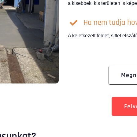
a kisebbek kis területen is kép
Ha nem tudja hova
A keletkezett földet, sittet elszálí
Megn
Felv
tásunkat?