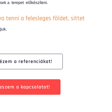
esek a terepet előkészíteni.
 tenni a felesleges földet, sittet
tjuk.
ézem a referenciákat!
eszem a kapcsolatot!