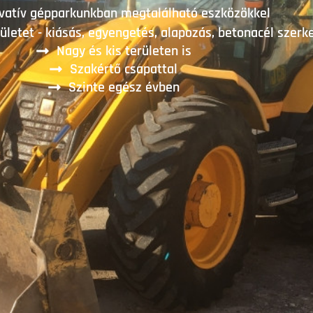
vatív gépparkunkban megtalálható eszközökkel
rületet - kiásás, egyengetés, alapozás, betonacél szerk
Nagy és kis területen is
Szakértő csapattal
Szinte egész évben