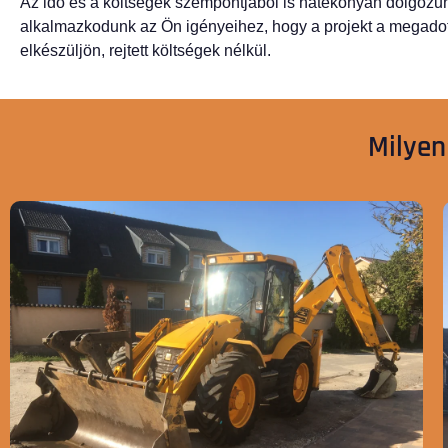
Az idő és a költségek szempontjából is hatékonyan dolgoz
alkalmazkodunk az Ön igényeihez, hogy a projekt a megadott
elkészüljön, rejtett költségek nélkül.
Milyen