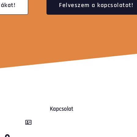
ákat!
Felveszem a kapcsolatot!
Kapcsolat
Kancsár-KER Kft.