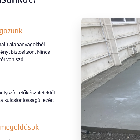
lgozunk
onalú alapanyagokból
ényt biztosítson. Nincs
ól van szó!
elyszíni előkészületektől
ka kulcsfontosságú, ezért
y megoldások