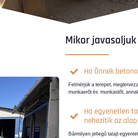
Mikor javasoljuk
Ha Önnek betono
Felmérjük a terepet, megtervez
munkaerőt és munkaidőt, annak
Ha egyenetlen ta
nehezítik az alap
B
ármilyen jellegű talajt egyenl