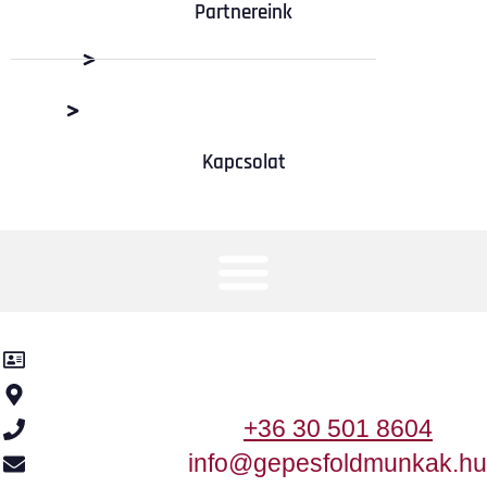
Partnereink
Dabas Beton Kft.
M+R Depó Budaörs
Kapcsolat
Kancsár-KER Kft.
2370 Dabas, Templom utca 2.
+36 30 501 8604
info@gepesfoldmunkak.hu