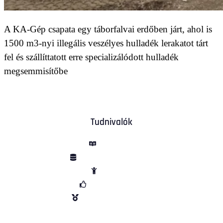
A KA-Gép csapata egy táborfalvai erdőben járt, ahol is
1500 m3-nyi illegális veszélyes hulladék lerakatot tárt
fel és szállíttatott erre specializálódott hulladék
megsemmisítőbe
Tudnivalók
ÁSZF
Adatvédelem
Sütik
Garancia
Vélemények