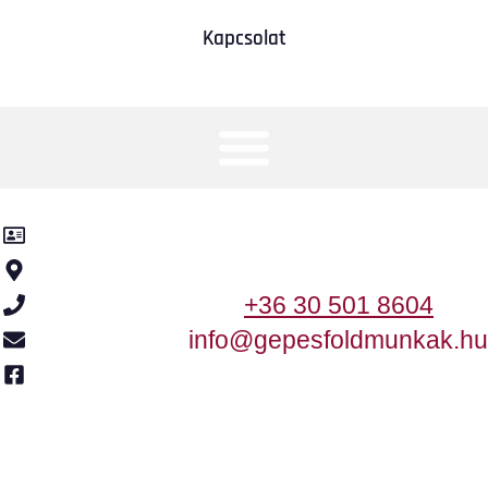
Kapcsolat
Kancsár-KER Kft.
2370 Dabas, Templom utca 2.
+36 30 501 8604
info@gepesfoldmunkak.hu
Meta
Honlap Karbantartás
Ⓒ 2005-2020 - Minden Jog Fenntartva