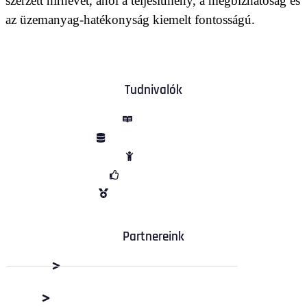
szerzett hírnevet, ahol a teljesítmény, a megbízhatóság és
az üzemanyag-hatékonyság kiemelt fontosságú.
Tudnivalók
ÁSZF
Adatvédelem
Sütik
Garancia
Vélemények
Partnereink
Dabas Beton Kft.
M+R Depó Budaörs