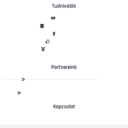
Tudnivalók
ÁSZF
Adatvédelem
Sütik
Garancia
Vélemények
Partnereink
Dabas Beton Kft.
M+R Depó Budaörs
Kapcsolat