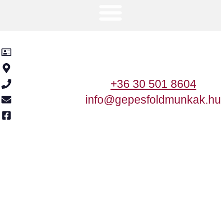
Kancsár-KER Kft.
2370 Dabas, Templom utca 2.
+36 30 501 8604
info@gepesfoldmunkak.hu
Meta
Honlap Karbantartás
Ⓒ 2005-2020 - Minden Jog Fenntartva