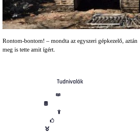
Rontom-bontom! – mondta az egyszeri gépkezelő, aztán
meg is tette amit ígért.
Tudnivalók
ÁSZF
Adatvédelem
Sütik
Garancia
Vélemények