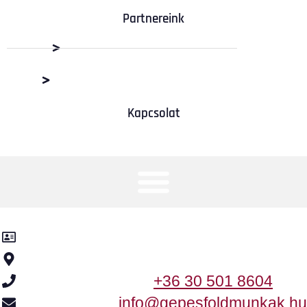
Partnereink
Dabas Beton Kft.
M+R Depó Budaörs
Kapcsolat
Kancsár-KER Kft.
2370 Dabas, Templom utca 2.
+36 30 501 8604
info@gepesfoldmunkak.hu