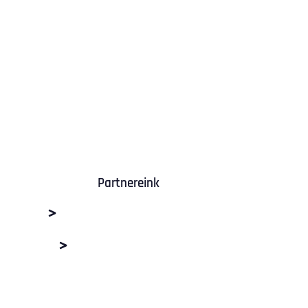
Partnereink
M+R Depó Budaörs
Dabas Beton Kft.