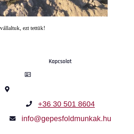
állaltuk, ezt tettük!
Kapcsolat
Kancsár-KER Kft.
2370 Dabas, Templom utca 2.
+36 30 501 8604
info@gepesfoldmunkak.hu