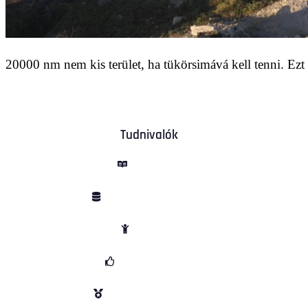
20000 nm nem kis terület, ha tükörsimává kell tenni. Ezt v
Tudnivalók
ÁSZF
Adatvédelem
Sütik
Garancia
Vélemények