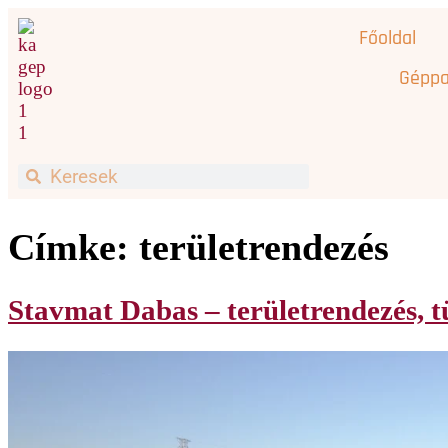
Főoldal
Géppa
Címke:
területrendezés
Stavmat Dabas – területrendezés, t