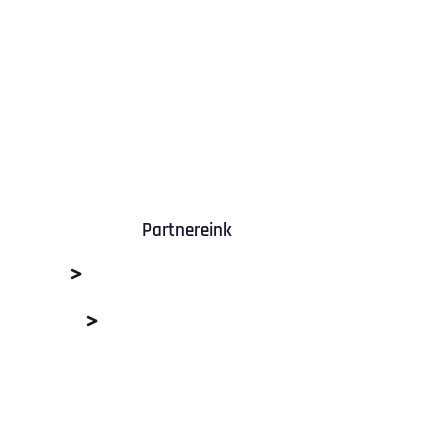
Partnereink
M+R Depó Budaörs
Dabas Beton Kft.