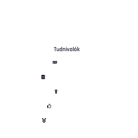
Tudnivalók
ÁSZF
Adatvédelem
Sütik
Garancia
Vélemények