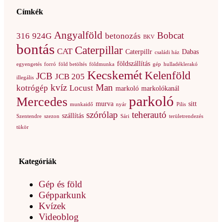
Címkék
Angyalföld
Bobcat
316
924G
betonozás
BKV
bontás
Caterpillar
CAT
Caterpillr
Dabas
családi ház
földszállítás
egyengetés
forró
föld betöltés
földmunka
gép
hulladéklerakó
Kecskemét
Kelenföld
JCB
JCB 205
illegális
kvíz
Man
kotrógép
Locust
markoló
markolókanál
parkoló
Mercedes
murva
sitt
munkaidő
nyár
Pilis
szórólap
teherautó
szállítás
Szentendre
szezon
Sári
területrendezés
tükör
Kategóriák
Gép és föld
Gépparkunk
Kvízek
Videoblog