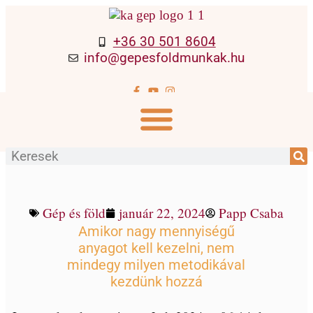
+36 30 501 8604
info@gepesfoldmunkak.hu
Tereprendezési módszer
Gép és föld
január 22, 2024
Papp Csaba
Amikor nagy mennyiségű
anyagot kell kezelni, nem
mindegy milyen metodikával
kezdünk hozzá