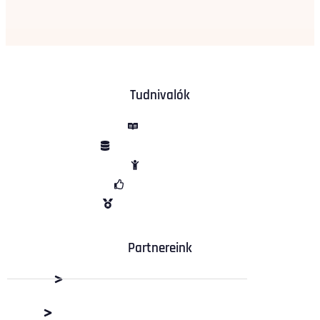
Tudnivalók
ÁSZF
Adatvédelem
Sütik
Garancia
Vélemények
Partnereink
Dabas Beton Kft.
M+R Depó Budaörs