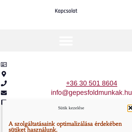
Kapcsolat
Kancsár-KER Kft.
2370 Dabas, Templom utca 2.
+36 30 501 8604
info@gepesfoldmunkak.hu
Meta
Sütik kezelése
Honlap Karbantartás
A szolgáltatásaink optimalizálása érdekében
Ⓒ 2005-2020 - Minden Jog Fenntartva
sütiket használunk.