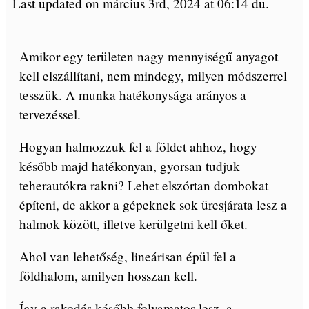
Last updated on március 3rd, 2024 at 06:14 du.
Amikor egy területen nagy mennyiségű anyagot
kell elszállítani, nem mindegy, milyen módszerrel
tesszük. A munka hatékonysága arányos a
tervezéssel.
Hogyan halmozzuk fel a földet ahhoz, hogy
később majd hatékonyan, gyorsan tudjuk
teherautókra rakni? Lehet elszórtan dombokat
építeni, de akkor a gépeknek sok üresjárata lesz a
halmok között, illetve kerülgetni kell őket.
Ahol van lehetőség, lineárisan épül fel a
földhalom, amilyen hosszan kell.
Így a rakodás később folyamatos lesz, a