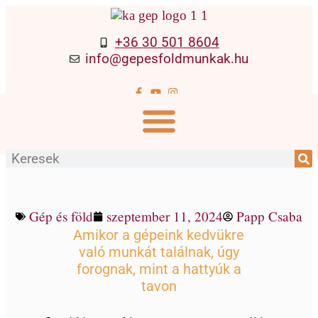
+36 30 501 8604
info@gepesfoldmunkak.hu
A gépek tánca – gépbalett egy felvonásban
Gép és föld
szeptember 11, 2024
Papp Csaba
Amikor a gépeink kedvükre
való munkát találnak, úgy
forognak, mint a hattyúk a
tavon