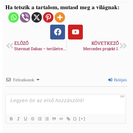
Ha tetszik a tartalom, mutasd meg a világnak:
ELŐZŐ
KÖVETKEZŐ
Stavmat Dabas – területrendezés, tükör kialakítás
Mercedes projekt I.
Feliratkozok
Belépés
500
{}
[+]