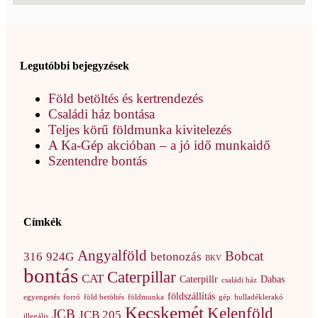
Legutóbbi bejegyzések
Föld betöltés és kertrendezés
Családi ház bontása
Teljes körű földmunka kivitelezés
A Ka-Gép akcióban – a jó idő munkaidő
Szentendre bontás
Címkék
Angyalföld
Bobcat
316
924G
betonozás
BKV
bontás
Caterpillar
CAT
Caterpillr
Dabas
családi ház
földszállítás
egyengetés
forró
föld betöltés
földmunka
gép
hulladéklerakó
Kecskemét
Kelenföld
JCB
JCB 205
illegális