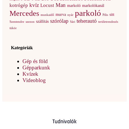
kvíz
Man
kotrógép
Locust
markoló
markolókanál
parkoló
Mercedes
murva
sitt
munkaidő
nyár
Pilis
szórólap
teherautó
szállítás
Szentendre
szezon
Sári
területrendezés
tükör
Kategóriák
Gép és föld
Gépparkunk
Kvízek
Videoblog
Tudnivalók