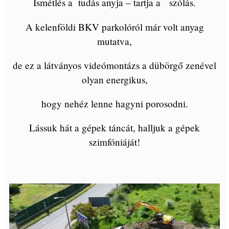
Ismétlés a tudás anyja – tartja a szólás.
A kelenföldi BKV parkolóról már volt anyag
mutatva,
de ez a látványos videómontázs a dübörgő zenével
olyan energikus,
hogy nehéz lenne hagyni porosodni.
Lássuk hát a gépek táncát, halljuk a gépek
szimfóniáját!