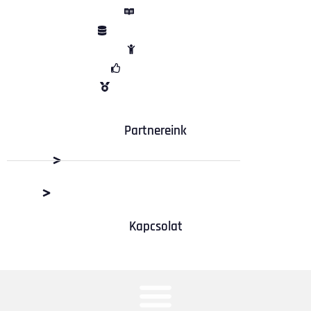
ÁSZF
Adatvédelem
Sütik
Garancia
Vélemények
Partnereink
Dabas Beton Kft.
M+R Depó Budaörs
Kapcsolat