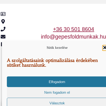
Kancsár-KER Kft.
2370 Dabas, Templom utca 2.
+36 30 501 8604
info@gepesfoldmunkak.hu
Meta
Sütik kezelése
Honlap Karbantartás
A szolgáltatásaink optimalizálása érdekében
Ⓒ 2005-2020 - Minden Jog Fenntartva
sütiket használunk.
Elfogadom
Nem fogadom el
Választok