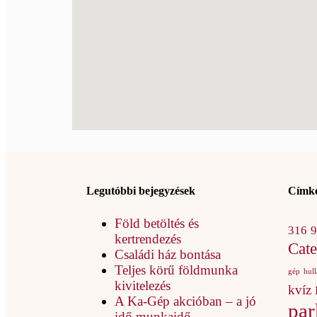
Legutóbbi bejegyzések
Címk
Föld betöltés és
316
kertrendezés
Cate
Családi ház bontása
Teljes körű földmunka
gép
hul
kivitelezés
kvíz
A Ka-Gép akcióban – a jó
par
idő munkaidő