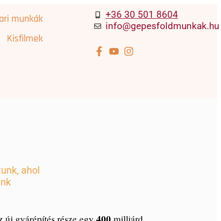
+36 30 501 8604
pari munkák
info@gepesfoldmunkak.hu
Kisfilmek
unk, ahol
ünk
400
 új gyárépítés része egy
milliárd