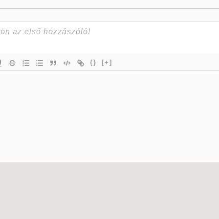
{}
[+]