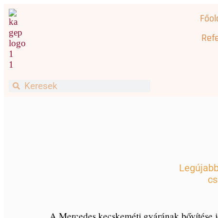
Főol
Refe
Legújabb
cs
A Mercedes kecskeméti gyárának bővítése je