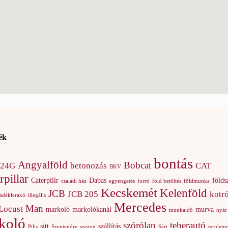
ék
bontás
Angyalföld
Bobcat
924G
betonozás
CAT
BKV
rpillar
Caterpillr
Dabas
földsz
családi ház
egyengetés
forró
föld betöltés
földmunka
Kecskemét
Kelenföld
JCB
JCB 205
kotr
ladéklerakó
illegális
Mercedes
Man
Locust
markoló
markolókanál
murva
munkaidő
nyár
koló
szórólap
teherautó
sitt
szállítás
Pilis
Szentendre
szezon
Sári
területr