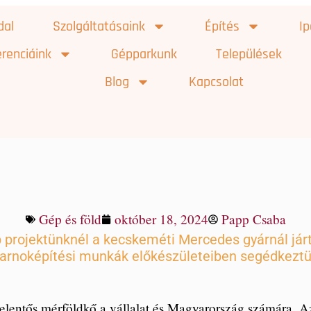
dal
Szolgáltatásaink
Építés
I
renciáink
Gépparkunk
Települések
Blog
Kapcsolat
Mercedes projekt I.
Gép és föld
október 18, 2024
Papp Csaba
 projektünknél a kecskeméti Mercedes gyárnál járt
arnoképítési munkák előkészületeiben segédkezt
lentős mérföldkő a vállalat és Magyarország számára. Az