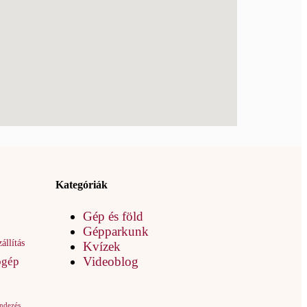
Kategóriák
Gép és föld
Gépparkunk
állítás
Kvízek
Videoblog
ógép
endezés