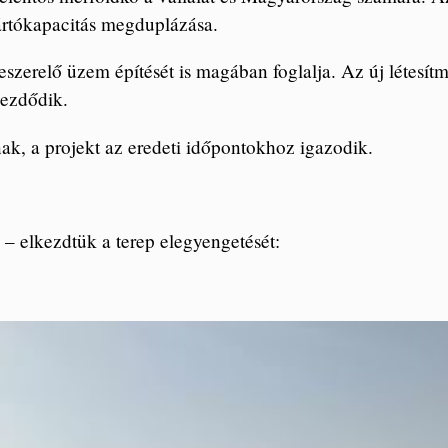
ártókapacitás megduplázása.
zeszerelő üzem építését is magában foglalja. Az új létesí
ezdődik.
ak, a projekt az eredeti időpontokhoz igazodik.
 elkezdtük a terep elegyengetését: